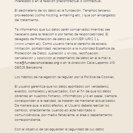
interesado o en la relación precontractual o contractual.
El destinatario de los datos es la fundación. Tenemos terceros
proveedores (como hosting, e-mailing etc..) que son encargados
del tratamiento.
Te informamos que tus datos serán conservados mientras sea
necesario para la relación o por temas de responsabilidad. El
delegado de Protección de datos es UNIVER IURIS S.L.
(www.uneon.es). Como usuario tiene el derecho de acceso,
limitación, portabilidad, reclamación a la Autoridad Española de
Protección de Datos, supresión u olvido, rectificación,
cancelación y oposición al tratamiento de datos en el e-mail a
hola@fundacioncolacao.org
o en la dirección Calle Lepanto 410
08025 Barcelona.
Los hábitos de navegación se regulan por la Política de Cookies.
El usuario garantiza que los datos aportados son verdaderos,
exactos, completos y actualizados. Con el fin de que los datos
obrantes en nuestros ficheros, informáticos y/o en papel, siempre
correspondan a la realidad, se tratarán de mantener actualizados.
De manera que, a estos efectos, el Usuario deberá realizar los
cambios, directamente, cuando así esté habilitado o
comunicándose, por medio fehaciente, al área o departamento
correspondiente.
Con el objetivo de salvaguardar la seguridad de sus datos