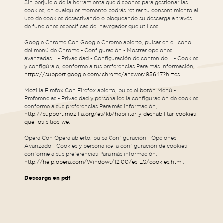
Sin perjuicio de la herramienta que dispones para gestionar las
cookies, en cualquier momento podrás retirar tu consentimiento al
uso de cookies desactivando o bloqueando su descarga a través
de funciones específicas del navegador que utilices.
Google Chrome Con Google Chrome abierto, pulsar en el icono
del menú de Chrome - Configuración - Mostrar opciones
avanzadas... - Privacidad - Configuración de contenido... - Cookies
y configúralo, conforme a tus preferencias Para más información,
https://support.google.com/chrome/answer/95647?hl=es
Mozilla Firefox Con Firefox abierto, pulse el botón Menú -
Preferencias - Privacidad y personalice la configuración de cookies
conforme a sus preferencias Para más información,
http://support.mozilla.org/es/kb/habilitar-y-deshabilitar-cookies-
que-los-sitios-we
.
Opera Con Opera abierto, pulsa Configuración - Opciones -
Avanzado - Cookies y personalice la configuración de cookies
conforme a sus preferencias Para más información,
http://help.opera.com/Windows/12.00/es-ES/cookies.html
.
Descarga en pdf